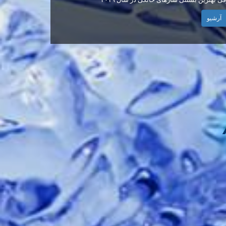
سفت کن بستنی
آرشیو
رتقال گیری برقی