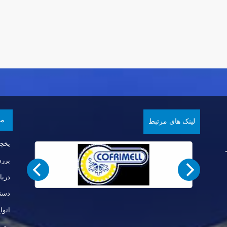
مق
لینک های مرتبط
یخچ
بررس
دربا
دستگ
انوا
معرف