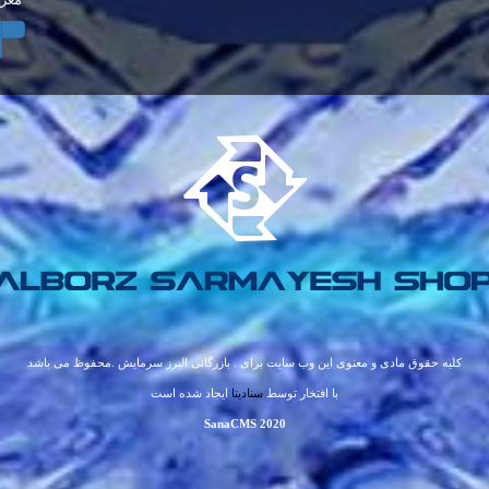
بار
آب پ
کلیه حقوق مادی و معنوی این وب سایت برای . بازرگانی البرز سرمایش .محفوظ می باشد
با افتخار توسط
سنادیتا
ایجاد شده است
SanaCMS 2020