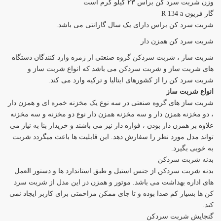
وزن شربت سرد کن براس ۲۳ کیلو گرم است
گاز فریون R 134 a
شربت سرد کن براس دارای یک سال گارانتی می باشد.
شربت سرد کن همزن دار
شربت ساز ، شربت سردکن گروه صنعتی از زمره وارد کنندگان دستگاه
های شربت ساز و شربت سردکن می باشد که انواع شربت ساز و
شربت سرد کن را از کشورهای ایتالیا و ترکیه وارد می کند.
انواع شربت ساز
شربت ساز های گروه صنعتی در سه نوع یک مخزنه خمره ای و همزن دار
، دو مخزنه همزن دار و سه مخزنه همزن دار نوع دو مخزنه و سه مخزنه
علاوه بر همزن دار بودن ، فواره دار نیز می باشند و خریدار بنا به نیاز می
تواند مدل مورد نظر را سفارش دهد. این قابلیت ها باعث میگردد شربت
به خوبی بگیرد.
بدنه شربت سردکن
بدنه شربت سردکن از جنس استیل و طبق استاندارد ها و دستور العمل
های اداره بهداشت می باشد. موتور و همزن در این مدل از شربت سرد
کن ها بسیار کم صدا بوده و تا جای ممکن مزاحمتی برای کاربر ایجاد نمی
کند.
گنجایش شربت سردکن