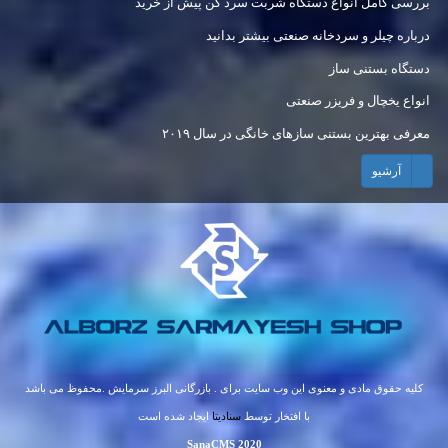
بررسی کامل انواع دستگاه شربت سرد کن پیش از خرید
درباره چیلر و سردخانه صنعتی بیشتر بدانید
دستگاه بستنی ساز
انواع یخچال و فریزر صنعتی
معرفی بهترین بستنی سازهای خانگی در سال ۲۰۱۹
بارسفت کن بستنی
آرشیو
آب پرتقال گیری برقی
کلیه حقوق مادی و معنوی این وب سایت برای . بازرگانی البرز سرمایش .محفوظ می باشد
با افتخار توسط
سنادیتا
ایجاد شده است
SanaCMS 2020