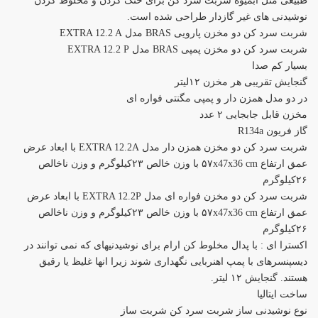
طبیعی مثل آبمیوه شربت سرد کن برای خنک کردن و مخلوط کردن
نوشیدنی های غیر گازدار طراحی شده است.
شربت سرد کن دو مخزن پارویی BRAS مدل EXTRA 12.2 A
شربت سرد کن دو مخزن پمپی BRAS مدل EXTRA 12.2 P
بسیار کم صدا
گنجایش تقریبی هر مخزن ۱۲لیتر
در دو مدل همزن دار و پمپی مگنتی فواره ای
مخزن قابل جابجایی ۲ عدد
گاز فریون R134a
شربت سرد کن دو مخزن همزن دار مدل EXTRA 12.2A با ابعاد عرض
عمق ارتفاع ۵۷x47x36 cm با وزن خالص ۲۳کیلوگرم و وزن ناخالص
۲۶کیلوگرم
شربت سرد کن دو مخزن فواره ای مدل EXTRA 12.2P با ابعاد عرض
عمق ارتفاع ۵۷x47x36 cm با وزن خالص ۲۳کیلوگرم و وزن ناخالص
۲۶کیلوگرم
اکسترا ای : با پدال مخلوط کن ارام برای نوشیدنیهای که نمی توانند در
دیسپنسرهای با پمپ اهنربایی نگهداری شوند زیرا انها غلیظ یا رقیق
هستند. گنجایش ۱۲ لیتر.
ساخت ایتالیا
نوع نوشیدنی ساز شربت سرد کن شربت ساز