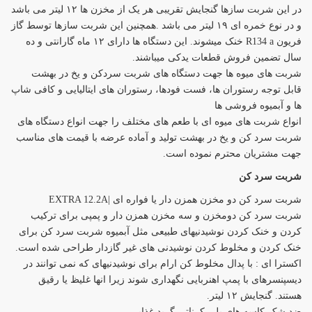
در این شربت سازها گنجایش تقریبی هر یک از مخزن ها ۱۲ لیتر می باشد
و در نوع خمره ای ۱۹ لیتر می باشد .همچنین این شربت سازها توسط گاز
فریون R134 a خنک میشوند. این دستگاه ها دارای ۱۲ ماه گارانتی و ده
سال تضمین فروش قطعات یدکی میباشند.
شربت های میوه ها جهت دستگاه های شربت سردکن و یخ در بهشت
قابل توجه رستوران ها، فست فودها، رستوران های ایتالیایی و کافی شاپ
ها و آبمیوه فروشی ها
انواع شربت های میوه ای با طعم های مختلف را جهت انواع دستگاه های
شربت سرد کن و یخ در بهشت تولید و آماده عرضه با قیمت های مناسب
جهت مشتریان محترم نموده است.
شربت سرد کن
شربت سرد کن دو مخزن همزن دار یا فواره ای |EXTRA 12.2A
شربت سرد کن دومخزن و سه مخزن همزن دار و پمپی برای ترکیب
کردن و خنک کردن نوشیدنیهای طبیعی مثل آبمیوه شربت سرد کن برای
خنک کردن و مخلوط کردن نوشیدنی های غیر گازدار طراحی شده است.
اکسترا ای : با پدال مخلوط کن ارام برای نوشیدنیهای که نمی توانند در
دیسپنسرهای با پمپ اهنربایی نگهداری شوند زیرا انها غلیظ یا رقیق
هستند. گنجایش ۱۲ لیتر.
ضد شک،کاسه های پلی کرناتی گرید غذایی.