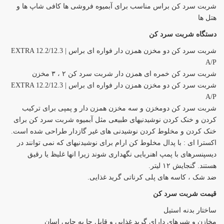
شربت سرد کن براس مناسب برای آبمیوه فروشی ها کافی شاپ ها و
هتل ها
دستگاه شربت سرد کن
شربت سرد کن دو مخزن همزن دار فواره ای براس | EXTRA 12.2/12.3
A/P
شربت سرد کن خمره ای همزن دار شربت سرد کن ۲ ، ۳ مخزن
شربت سرد کن دو مخزن همزن دار فواره ای براس | EXTRA 12.2/12.3
A/P
شربت سرد کن دومخزن و سه مخزن همزن دار و پمپی برای ترکیب
کردن و خنک کردن نوشیدنیهای طبیعی مثل آبمیوه شربت سرد کن برای
خنک کردن و مخلوط کردن نوشیدنی های غیر گازدار طراحی شده است.
اکسترا ای : با پدال مخلوط کن ارام برای نوشیدنیهای که نمی توانند در
دیسپنسرهای با پمپ اهنربایی نگهداری شوند زیرا انها غلیظ یا رقیق
هستند. گنجایش ۱۲ لیتر.
ضد شک ، کاسه های پلی کرناتی گرید غذایی.
قیمت شربت سرد کن
ساختار بدنه استیل
مخازن و شیرهای دارای گرید غذایی و قابل جا به جایی اسان