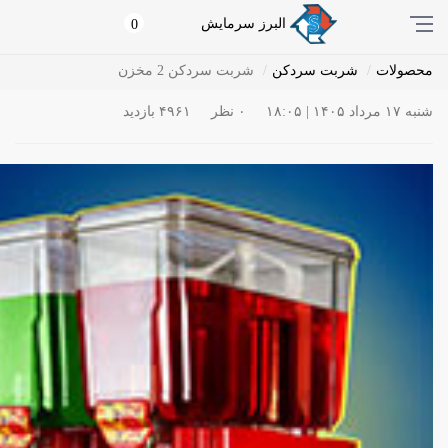
البرز سرمایش
0
محصولات
شربت سردکن
شربت سردکن 2 مخزن
شنبه ۱۷ مرداد ۱۴۰۵ | ۱۸:۰۵
۰ نظر
۴۹۶۱ بازدید