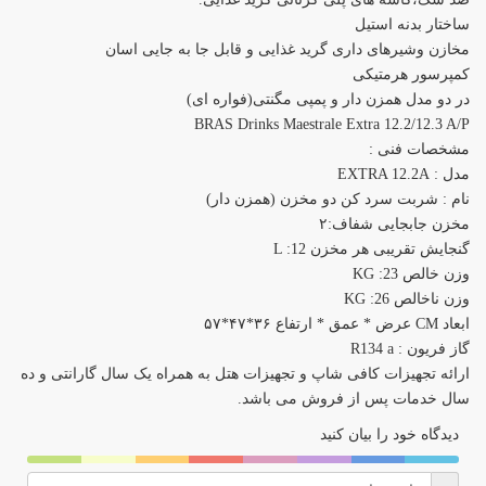
ساختار بدنه استیل
مخازن وشیرهای داری گرید غذایی و قابل جا به جایی اسان
کمپرسور هرمتیکی
در دو مدل همزن دار و پمپی مگنتی(فواره ای)
BRAS Drinks Maestrale Extra 12.2/12.3 A/P
مشخصات فنی :
مدل : EXTRA 12.2A
نام : شربت سرد کن دو مخزن (همزن دار)
مخزن جابجایی شفاف:۲
گنجایش تقریبی هر مخزن L :12
وزن خالص KG :23
وزن ناخالص KG :26
ابعاد CM عرض * عمق * ارتفاع ۳۶*۴۷*۵۷
گاز فریون : R134 a
ارائه تجهیزات کافی شاپ و تجهیزات هتل به همراه یک سال گارانتی و ده
سال خدمات پس از فروش می باشد.
دیدگاه خود را بیان کنید