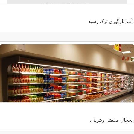
آب انارگیری ترک رسید
یخچال صنعتی ویترینی